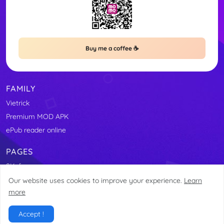
Buy me a coffee ☕
FAMILY
Vietrick
Premium MOD APK
ePub reader online
PAGES
9Kafe
Our website uses cookies to improve your experience.
Learn
more
Copyright © 2023 All Right Reserved | Developed By - Bishnu Lamsal
Accept !
Home
About
Contact
Site Map