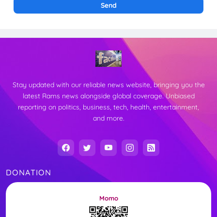
Stay updated with our reliable news website, bringing you the
latest Rams news alongside global coverage. Unbiased
reporting on politics, business, tech, health, entertainment,
and more.
DONATION
Momo