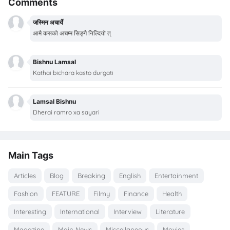
Comments
जस्मिन अचार्ये
आमै कसको अचम्म सिङ्गै निल्दियो त्
Bishnu Lamsal
Kathai bichara kasto durgati
Lamsal Bishnu
Dherai ramro xa sayari
Main Tags
Articles
Blog
Breaking
English
Entertainment
Fashion
FEATURE
Filmy
Finance
Health
Interesting
International
Interview
Literature
Magazine
Main News
Miscellaneous
Movies