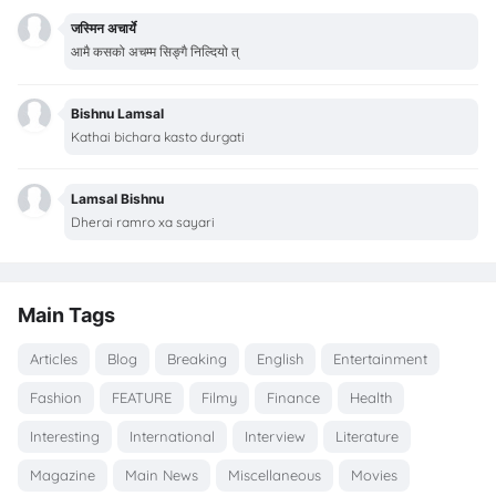
जस्मिन अचार्ये
आमै कसको अचम्म सिङ्गै निल्दियो त्
Bishnu Lamsal
Kathai bichara kasto durgati
Lamsal Bishnu
Dherai ramro xa sayari
Main Tags
Articles
Blog
Breaking
English
Entertainment
Fashion
FEATURE
Filmy
Finance
Health
Interesting
International
Interview
Literature
Magazine
Main News
Miscellaneous
Movies