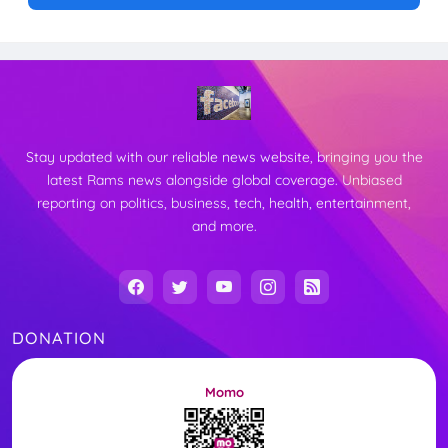
Stay updated with our reliable news website, bringing you the
latest Rams news alongside global coverage. Unbiased
reporting on politics, business, tech, health, entertainment,
and more.
DONATION
Momo