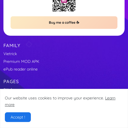
Buy me a coffee ☕
FAMILY
Vietrick
Premium MOD APK
ePub reader online
PAGES
9Kafe
Our website uses cookies to improve your experience.
Learn
more
Copyright © 2023 All Right Reserved | Developed By - Bishnu Lamsal
Accept !
Home
About
Contact
Site Map