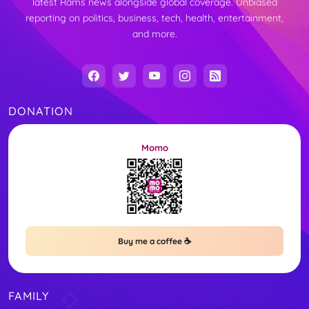
latest Rams news alongside global coverage. Unbiased
reporting on politics, business, tech, health, entertainment,
and more.
DONATION
Momo
Buy me a coffee ☕
FAMILY