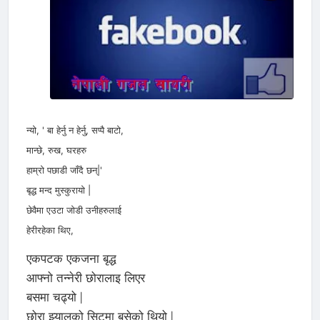
न्यो, ' बा हेर्नु न हेर्नु, सप्पै बाटो,
मान्छे, रुख, घरहरु
हाम्रो पछाडी जाँदै छन्|'
बृद्ध मन्द मुस्कुरायो |
छेवैमा एउटा जोडी उनीहरुलाई
हेरीरहेका थिए,
एकपटक एकजना बृद्ध
आफ्नो तन्नेरी छोरालाइ लिएर
बसमा चढ्यो |
छोरा झ्यालको सिटमा बसेको थियो |