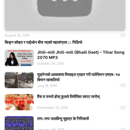
August 25, 2014
1
किङ्ग कोब्रा र पाईथोन बीच भएको महासंग्राम ::: भिडियो
Jhili-mili Jhili-mili (Bhaili Geet) – Tihar Song
2070 MP3
October 24, 2013
युक्रेनको आकाशमा मिसाइल प्रहार गरी मलेसियन एमएच-१७
बिमान खसालियो
July 18, 2014
1
वैंश त यस्तो होस् फूलले तिमीसित सापट मागोस्
December 22, 2013
1
तप्प-तप्प जलबिन्दु चुहाएर के निस्कियौ
January 29, 2013
1