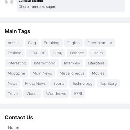
Lamsal Bishnu
Dherai ramro xa sayari
Main Tags
Articles
Blog
Breaking
English
Entertainment
Fashion
FEATURE
Filmy
Finance
Health
Interesting
International
Interview
Literature
Magazine
Main News
Miscellaneous
Movies
News
Photo News
Sports
Technology
Top Story
Travel
Videos
Worldnews
सायरी
Contact Us
Name